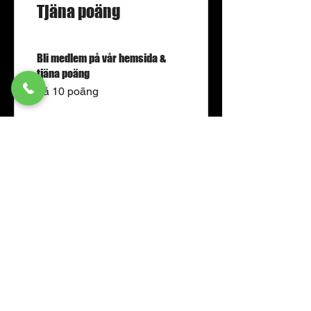
Tjäna poäng
Bli medlem på vår hemsida &
tjäna poäng
Få 10 poäng
Place a restaurant order
Få 1 poäng för varje 1 kr som
spenderas
03
Lös in belöningar